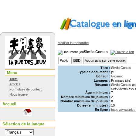
Modifier la recherche
Similo Contes
Public
ISBD
Aucun avis sur cette notice.
Titre :
Similo Contes
Type de document :
jeu
Menu
Editeur :
Gigamic
Tarifs
Langues :
Français (
fre
)
Articles
Résumé :
Similo Contes es
coéquipiers votr
Formulaire de contact
Âge minimum :
7
Nous trouver
Nombre minimum de joueurs :
2
Nombre maximum de joueurs :
8
Accueil
Durée (en minutes) :
10
En ligne :
https://www.trict
Sélection de la langue