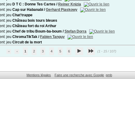
D T C : Donne Tes Cartes
/
Reiner Knizia
Cap sur Habanabi
/
Gerhard Piaskowy
Chat'trappe
Château bois tours bleues
Château fort du roi Arthur
Chef de tribu Boum-ba-boum
/
Stefan Dorra
ChromaTikTak
/
Fabien Tanguy
Circuit de la mort
1
2
3
4
5
6
(1 - 15 / 107)
Mentions légales
Faire une recherche avec Google
pmb