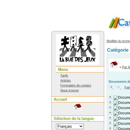
Modifier la rech
Catégorie 
>
Par 
Menu
Tarifs
Articles
Documents dis
Formulaire de contact
Fai
Nous trouver
Accueil
Sélection de la langue