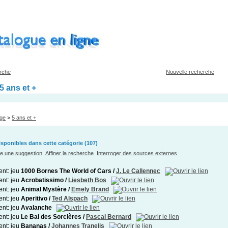
erche
Nouvelle recherche
5 ans et +
âge
>
5 ans et +
ponibles dans cette catégorie (
107
)
re une suggestion
Affiner la recherche
Interroger des sources externes
1000 Bornes The World of Cars
/
J. Le Callennec
Acrobatissimo
/
Liesbeth Bos
Animal Mystère
/
Emely Brand
Aperitivo
/
Ted Alspach
Avalanche
Le Bal des Sorcières
/
Pascal Bernard
Bananas
/
Johannes Tranelis