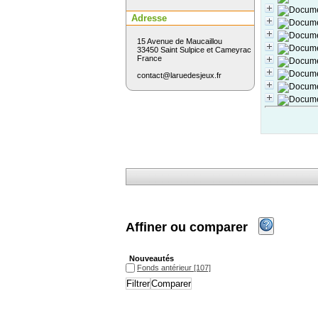
Adresse
15 Avenue de Maucaillou
33450 Saint Sulpice et Cameyrac
France
contact@laruedesjeux.fr
Affiner ou comparer
Nouveautés
Fonds antérieur
Fonds antérieur
[107]