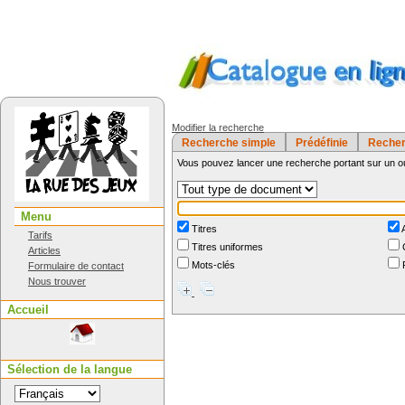
Modifier la recherche
Recherche simple
Prédéfinie
Recher
Vous pouvez lancer une recherche portant sur un o
Sélectionner un type de document
Menu
Titres
A
Tarifs
Titres uniformes
C
Articles
Mots-clés
R
Formulaire de contact
Nous trouver
Accueil
Sélection de la langue